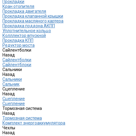
Прокладки
Кран отопителя
Прокладка двигателя
Прокладка клапанной крышки
Прокладка масляного картера
Прокладка поддона АКПП
Уплотнительное кольцо
Колллектор впускной
Прокладка КПП
Редуктор моста
Сайлентболки
Назад
Сайлентболки
Сайлентблоки
Сальники
Назад
Сальники
Сальник
Сцепление
Назад
Сцепление
Сцепление
Тормозная система
Назад
Тормозная система
Комплект энергоаккумулятора
Чехлы
Назад