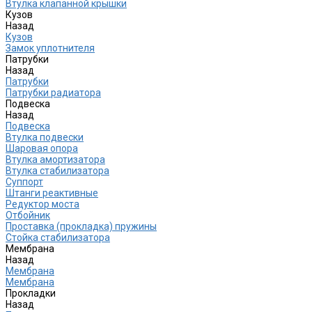
Втулка клапанной крышки
Кузов
Назад
Кузов
Замок уплотнителя
Патрубки
Назад
Патрубки
Патрубки радиатора
Подвеска
Назад
Подвеска
Втулка подвески
Шаровая опора
Втулка амортизатора
Втулка стабилизатора
Cуппорт
Штанги реактивные
Редуктор моста
Отбойник
Проставка (прокладка) пружины
Стойка стабилизатора
Мембрана
Назад
Мембрана
Мембрана
Прокладки
Назад