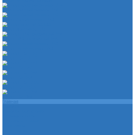
Чехол на лезвия кольков
Шланг красный силикон 6х4
Шланг белый силикон 7х3
Шланг желтый 5,5х3,5
Шланг ПВХ прозрачный 6х4
Шланг синий силикон 7х3
Шланг ТЭП 16х12
Шланг ТЭП 5х3
Шланг ТЭП 6х4
Шланг ТЭП 7х3,5
Шланг ТЭП 8х4
Главная
Помощь
Помощь покупателю
Условия оплаты
Условия доставки
О магазине
Политика конфиденциальности