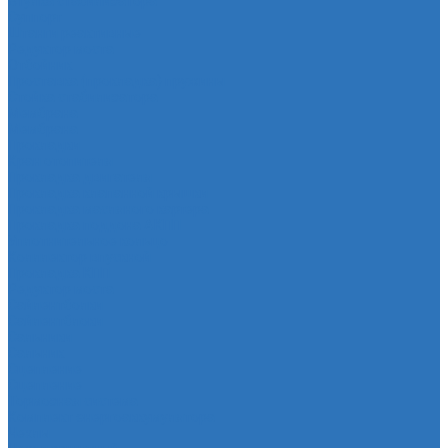
Втулка стабилизатора
Cуппорт
Штанги реактивные
Редуктор моста
Отбойник
Проставка (прокладка) пружины
Стойка стабилизатора
Мембрана
Мембрана
Прокладки
Кран отопителя
Прокладка двигателя
Прокладка клапанной крышки
Прокладка масляного картера
Прокладка поддона АКПП
Уплотнительное кольцо
Колллектор впускной
Прокладка КПП
Редуктор моста
Сайлентболки
Сайлентблоки
Сальники
Сальник
Сцепление
Сцепление
Тормозная система
Комплект энергоаккумулятора
Чехлы