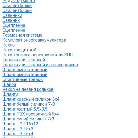
Редуктор моста
Сайлентболки
Сайлентблоки
Сальники
Сальник
Сцепление
Сцепление
Тормозная система
Комплект энергоаккумулятора
Чехлы
Чехол защитный
Чехол рычага переключателя КПП
Товары для гаражей
Товары для гаражей и автосервисов
Шланг омывательный
Шланг омывательный
Спортивные товары
Шайба
Чехол на лезвия кольков
Шланги
Шланг красный силикон 6х4
Шланг белый силикон 7х3
Шланг желтый 5,5х3,5
Шланг ПВХ прозрачный 6х4
Шланг синий силикон 7х3
Шланг ТЭП 16х12
Шланг ТЭП 5х3
Шланг ТЭП 6х4