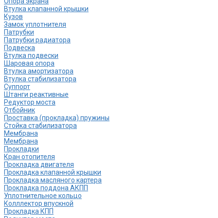
Опора экрана
Втулка клапанной крышки
Кузов
Замок уплотнителя
Патрубки
Патрубки радиатора
Подвеска
Втулка подвески
Шаровая опора
Втулка амортизатора
Втулка стабилизатора
Cуппорт
Штанги реактивные
Редуктор моста
Отбойник
Проставка (прокладка) пружины
Стойка стабилизатора
Мембрана
Мембрана
Прокладки
Кран отопителя
Прокладка двигателя
Прокладка клапанной крышки
Прокладка масляного картера
Прокладка поддона АКПП
Уплотнительное кольцо
Колллектор впускной
Прокладка КПП