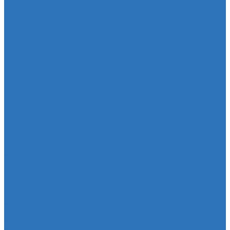
Контакты
...
Каталог товаров
Автотовары
Глушитель
Подушка крепления глушителя
Катушка зажигания
Катушка зажигания
Наконечник рулевой тяги
Наконечник рулевой тяги
Пыльники
Пыльники
Шланги
Двигатель
Система зажигания
Опора (подушка) двигателя
Форсунки
Заглушки
Опора экрана
Втулка клапанной крышки
Кузов
Замок уплотнителя
Патрубки
Патрубки радиатора
Подвеска
Втулка подвески
Шаровая опора
Втулка амортизатора