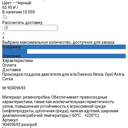
Цвет
—
Черный
65.95 ₽
/
В наличии
10 050
Рассчитать доставку
-
+
×
Выбрано максимальное количество, доступное для заказа
В корзину
ДОБАВЛЕНО
Описание
Характеристики
Оплата
Доставка
Прокладка поддона двигателя для а/м Daewoo Nexia; Opel Astra,
Corsa
№ 90409693
Материал: резинопробка. Обеспечивает превосходные
характеристики, такие как исключительная герметичность
узлов, повышенная устойчивость к агрессивной среде
(нефтепродукты, щелочная среда), низкая адгезия, широким
диапазоном рабочей температуры (-60°C .. +220°C).
Артикул
90409693 резпроб