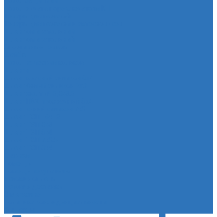
Чехол защитный
Чехол рычага переключателя КПП
Товары для гаражей
Товары для гаражей и автосервисов
Шланг омывательный
Шланг омывательный
Спортивные товары
Шайба
Чехол на лезвия кольков
Шланги
Шланг красный силикон 6х4
Шланг белый силикон 7х3
Шланг желтый 5,5х3,5
Шланг ПВХ прозрачный 6х4
Шланг синий силикон 7х3
Шланг ТЭП 16х12
Шланг ТЭП 5х3
Шланг ТЭП 6х4
Шланг ТЭП 7х3,5
Шланг ТЭП 8х4
Главная
Помощь
Помощь покупателю
Условия оплаты
Условия доставки
О магазине
Политика конфиденциальности
Контакты