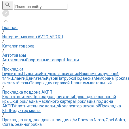
Главная
/
Интернет магазин AVTO-VED.RU
/
Каталог товаров
/
Автотовары
Автотовары
Спортивные товары
Шланги
/
Прокладки
Глушитель
Пыльники
Катушка зажигания
Наконечник рулевой
тяги
Шланги
Двигатель
Кузов
Патрубки
Подвеска
Мембрана
Прокла
система
Чехлы
Товары для гаражей
Шланг омывательный
/
Прокладка поддона АКПП
Кран отопителя
Прокладка двигателя
Прокладка клапанной
крышки
Прокладка масляного картера
Прокладка поддона
АКПП
Уплотнительное кольцо
Колллектор впускной
Прокладка
КПП
Редуктор моста
/
Прокладка поддона двигателя для а/м Daewoo Nexia; Opel Astra,
Corsa, резинопробка