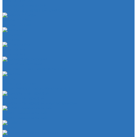
Кран отопителя
Прокладка двигателя
Прокладка клапанной крышки
Сайлентболки
Сайлентблоки
Сальники
Сальник
Сцепление
Сцепление
Тормозная система
Комплект энергоаккумулятора
Чехлы
Чехол защитный
Чехол рычага переключателя КПП
Товары для гаражей
Товары для гаражей и автосервисов
Шланг омывательный
Шланг омывательный
Шайба