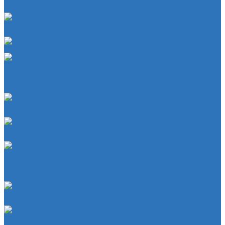
Наконечник рулевой тяги
Наконечник рулевой тяги
Пыльники
Пыльники
Шланги
Двигатель
Система зажигания
Опора (подушка) двигателя
Форсунки
Кузов
Замок уплотнителя
Патрубки
Патрубки радиатора
Подвеска
Втулка подвески
Шаровая опора
Втулка амортизатора
Мембрана
Мембрана
Прокладки