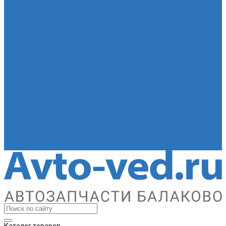
Шланги
Шланг красный силикон 6х4
Шланг белый силикон 7х3
Шланг желтый 5,5х3,5
Шланг ПВХ прозрачный 6х4
Шланг синий силикон 7х3
Шланг ТЭП 16х12
Шланг ТЭП 5х3
Шланг ТЭП 6х4
Шланг ТЭП 7х3,5
Шланг ТЭП 8х4
Главная
Помощь
Помощь покупателю
Условия оплаты
Условия доставки
О магазине
Политика конфиденциальности
Контакты
Каталог товаров