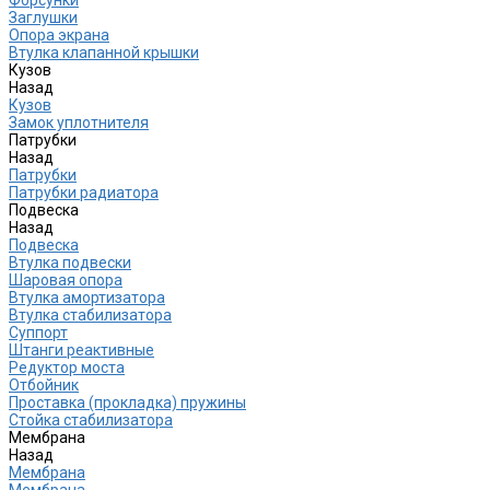
Заглушки
Опора экрана
Втулка клапанной крышки
Кузов
Назад
Кузов
Замок уплотнителя
Патрубки
Назад
Патрубки
Патрубки радиатора
Подвеска
Назад
Подвеска
Втулка подвески
Шаровая опора
Втулка амортизатора
Втулка стабилизатора
Cуппорт
Штанги реактивные
Редуктор моста
Отбойник
Проставка (прокладка) пружины
Стойка стабилизатора
Мембрана
Назад
Мембрана
Мембрана