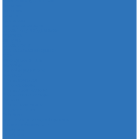
Наконечник рулевой тяги
Пыльники
Пыльники
Шланги
Двигатель
Система зажигания
Опора (подушка) двигателя
Форсунки
Заглушки
Опора экрана
Втулка клапанной крышки
Кузов
Замок уплотнителя
Патрубки
Патрубки радиатора
Подвеска
Втулка подвески
Шаровая опора
Втулка амортизатора
Втулка стабилизатора
Cуппорт
Штанги реактивные
Редуктор моста
Отбойник
Проставка (прокладка) пружины
Стойка стабилизатора
Мембрана
Мембрана