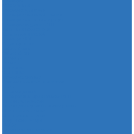
Прокладки
Кран отопителя
Прокладка двигателя
Прокладка клапанной крышки
Прокладка масляного картера
Прокладка поддона АКПП
Уплотнительное кольцо
Колллектор впускной
Прокладка КПП
Редуктор моста
Сайлентболки
Сайлентблоки
Сальники
Сальник
Сцепление
Сцепление
Тормозная система
Комплект энергоаккумулятора
Чехлы
Чехол защитный
Чехол рычага переключателя КПП
Товары для гаражей
Товары для гаражей и автосервисов
Шланг омывательный
Шланг омывательный
Спортивные товары
Шайба
Чехол на лезвия кольков