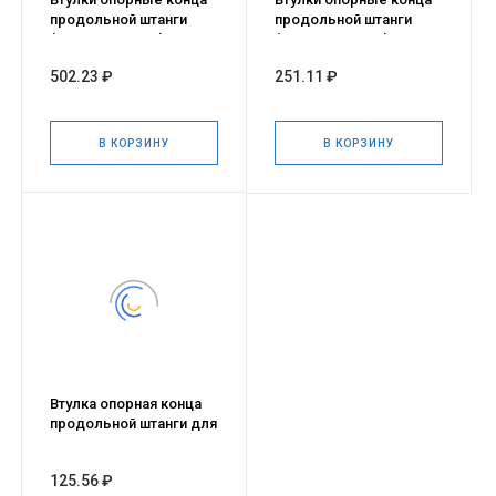
продольной штанги
продольной штанги
(комплект 4 шт.) для а/
(комплект 2 шт.) для а/
м УАЗ: 3160, Патриот,
м УАЗ: 3160, Патриот,
502.23 ₽
251.11 ₽
Хантер, полиурет
Хантер, полиурет
В КОРЗИНУ
В КОРЗИНУ
Втулка опорная конца
продольной штанги для
а/м УАЗ: 3160, Патриот,
Хантер, полиуретан
125.56 ₽