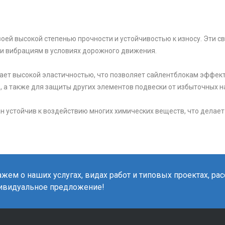
своей высокой степенью прочности и устойчивостью к износу. Эти 
и вибрациям в условиях дорожного движения.
адает высокой эластичностью, что позволяет сайлентблокам эффек
 а также для защиты других элементов подвески от избыточных на
ан устойчив к воздействию многих химических веществ, что делае
жем о наших услугах, видах работ и типовых проектах, ра
ивидуальное предложение!