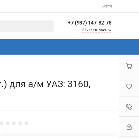
Войти
+7 (937) 147-82-78
Заказать звонок
+7 (937) 147-82-78
г. Балаково, ул.
Коммунистическая,
144/3
Пн-Пт: 8:30-17:00 Cб-Вс:
Выходной
info@avto-ved.ru
) для а/м УАЗ: 3160,