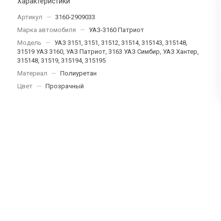
Характеристики
Артикул
—
3160-2909033
Марка автомобиля
—
УАЗ-3160 Патриот
Модель
—
УАЗ 3151, 3151, 31512, 31514, 315143, 315148,
31519 УАЗ 3160, УАЗ Патриот, 3163 УАЗ Симбир, УАЗ Хантер,
315148, 31519, 315194, 315195
Материал
—
Полиуретан
Цвет
—
Прозрачный