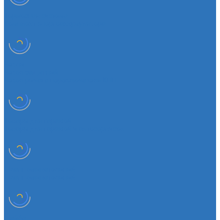
Тормозная система
Комплект энергоаккумулятора
Чехлы
Чехол защитный
Чехол рычага переключателя КПП
Товары для гаражей
Товары для гаражей и автосервисов
Шланг омывательный
Шланг омывательный
Шайба