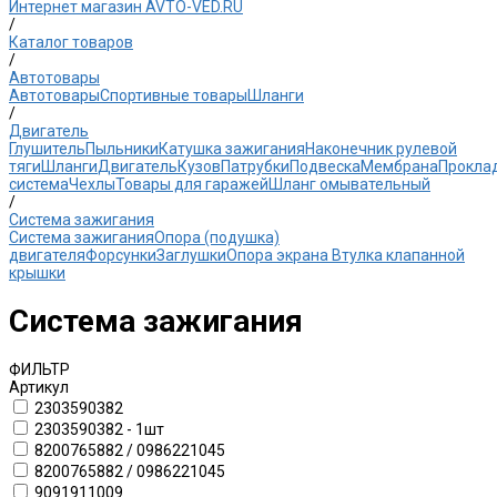
Интернет магазин AVTO-VED.RU
/
Каталог товаров
/
Автотовары
Автотовары
Спортивные товары
Шланги
/
Двигатель
Глушитель
Пыльники
Катушка зажигания
Наконечник рулевой
тяги
Шланги
Двигатель
Кузов
Патрубки
Подвеска
Мембрана
Прокла
система
Чехлы
Товары для гаражей
Шланг омывательный
/
Система зажигания
Система зажигания
Опора (подушка)
двигателя
Форсунки
Заглушки
Опора экрана
Втулка клапанной
крышки
Система зажигания
ФИЛЬТР
Артикул
2303590382
2303590382 - 1шт
8200765882 / 0986221045
8200765882 / 0986221045
9091911009