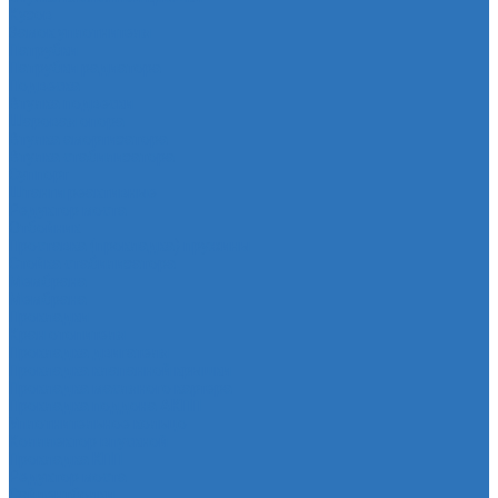
Кузов
Замок уплотнителя
Патрубки
Патрубки радиатора
Подвеска
Втулка подвески
Шаровая опора
Втулка амортизатора
Втулка стабилизатора
Cуппорт
Штанги реактивные
Редуктор моста
Отбойник
Проставка (прокладка) пружины
Стойка стабилизатора
Мембрана
Мембрана
Прокладки
Кран отопителя
Прокладка двигателя
Прокладка клапанной крышки
Прокладка масляного картера
Прокладка поддона АКПП
Уплотнительное кольцо
Колллектор впускной
Прокладка КПП
Редуктор моста
Сайлентболки