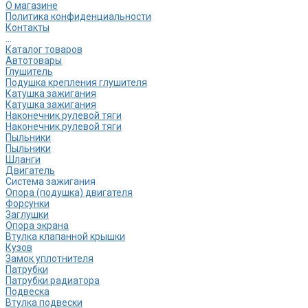
О магазине
Политика конфиденциальности
Контакты
...
Каталог товаров
Автотовары
Глушитель
Подушка крепления глушителя
Катушка зажигания
Катушка зажигания
Наконечник рулевой тяги
Наконечник рулевой тяги
Пыльники
Пыльники
Шланги
Двигатель
Система зажигания
Опора (подушка) двигателя
Форсунки
Заглушки
Опора экрана
Втулка клапанной крышки
Кузов
Замок уплотнителя
Патрубки
Патрубки радиатора
Подвеска
Втулка подвески