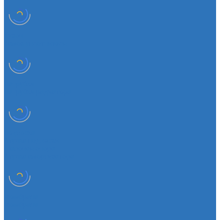
Кузов
Замок уплотнителя
Патрубки
Патрубки радиатора
Подвеска
Втулка подвески
Шаровая опора
Втулка амортизатора
Мембрана
Мембрана