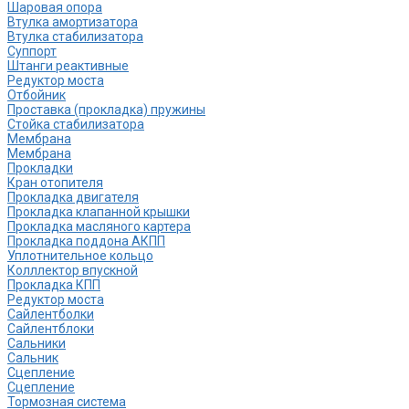
Шаровая опора
Втулка амортизатора
Втулка стабилизатора
Cуппорт
Штанги реактивные
Редуктор моста
Отбойник
Проставка (прокладка) пружины
Стойка стабилизатора
Мембрана
Мембрана
Прокладки
Кран отопителя
Прокладка двигателя
Прокладка клапанной крышки
Прокладка масляного картера
Прокладка поддона АКПП
Уплотнительное кольцо
Колллектор впускной
Прокладка КПП
Редуктор моста
Сайлентболки
Сайлентблоки
Сальники
Сальник
Сцепление
Сцепление
Тормозная система