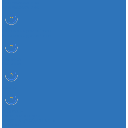
Катушка зажигания
Катушка зажигания
Наконечник рулевой тяги
Наконечник рулевой тяги
Пыльники
Пыльники
Шланги
Двигатель
Система зажигания
Опора (подушка) двигателя
Форсунки