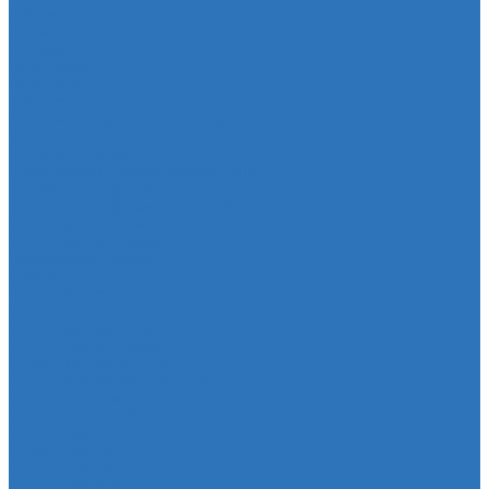
Сайлентблоки
Сальники
Сальник
Сцепление
Сцепление
Тормозная система
Комплект энергоаккумулятора
Чехлы
Чехол защитный
Чехол рычага переключателя КПП
Товары для гаражей
Товары для гаражей и автосервисов
Шланг омывательный
Шланг омывательный
Спортивные товары
Шайба
Чехол на лезвия кольков
Шланги
Шланг красный силикон 6х4
Шланг белый силикон 7х3
Шланг желтый 5,5х3,5
Шланг ПВХ прозрачный 6х4
Шланг синий силикон 7х3
Шланг ТЭП 16х12
Шланг ТЭП 5х3
Шланг ТЭП 6х4
Шланг ТЭП 7х3,5
Шланг ТЭП 8х4