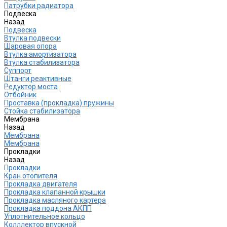
Патрубки радиатора
Подвеска
Назад
Подвеска
Втулка подвески
Шаровая опора
Втулка амортизатора
Втулка стабилизатора
Cуппорт
Штанги реактивные
Редуктор моста
Отбойник
Проставка (прокладка) пружины
Стойка стабилизатора
Мембрана
Назад
Мембрана
Мембрана
Прокладки
Назад
Прокладки
Кран отопителя
Прокладка двигателя
Прокладка клапанной крышки
Прокладка масляного картера
Прокладка поддона АКПП
Уплотнительное кольцо
Колллектор впускной