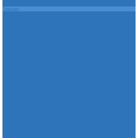
Шланг ТЭП 8х4
Главная
Помощь
Помощь покупателю
Условия оплаты
Условия доставки
О магазине
Политика конфиденциальности
Контакты
...
Каталог товаров
Автотовары
Глушитель
Подушка крепления глушителя
Катушка зажигания
Катушка зажигания
Наконечник рулевой тяги
Наконечник рулевой тяги
Пыльники
Пыльники
Шланги
Двигатель
Система зажигания
Опора (подушка) двигателя
Форсунки
Заглушки
Опора экрана
Втулка клапанной крышки