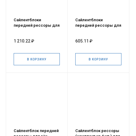
Сайлентблоки
Сайлентблоки
передней рессоры для
передней рессоры для
а/м HYUNDAI HD65, 72,
а/м HYUNDAI HD65, 72,
78 (комплект 4 шт.)
78 (комплект 2 шт.)
1 210.22 ₽
605.11 ₽
В КОРЗИНУ
В КОРЗИНУ
Сайлентблок передней
Сайлентблок рессоры