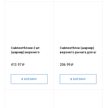
Сайлентблоки 2 шт.
Сайлентблок (шарнир)
(шарнир) верхнего
верхнего рычага для а/
рычага для а/м ГАЗель
м ГАЗель NEXT
NEXT
413.97 ₽
206.99 ₽
В КОРЗИНУ
В КОРЗИНУ