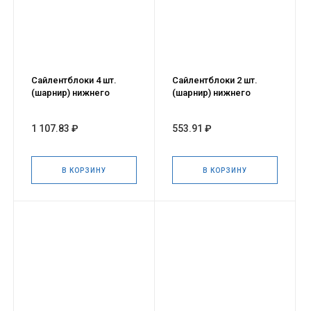
Сайлентблоки 4 шт.
Сайлентблоки 2 шт.
(шарнир) нижнего
(шарнир) нижнего
рычага для а/м ГАЗель
рычага для а/м ГАЗель
NEXT
NEXT
1 107.83 ₽
553.91 ₽
В КОРЗИНУ
В КОРЗИНУ