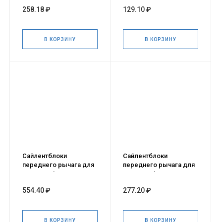
передней подвески
RENAULT Logan I, II,
258.18 ₽
129.10 ₽
для а/м LADA Largus,
Sandero I, II
RENAULT Logan
В КОРЗИНУ
В КОРЗИНУ
Сайлентблоки
Сайлентблоки
переднего рычага для
переднего рычага для
а/м Renault Duster, 4 шт.
а/м Renault Duster, 2 шт.
554.40 ₽
277.20 ₽
В КОРЗИНУ
В КОРЗИНУ