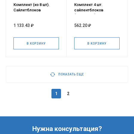
Комплект (из 8 шт).
Комплект 4 шт.
Сайлетблоков
сайлентблоков
шарниров рычагов
(шарниров) нижнего
передней подвески
рычага передней
1 133.43 ₽
562.20 ₽
для а/м
подвески для а/м ВАЗ
ВАЗ-21213,21214,2123
21214, 2123, НИ
CHE
В КОРЗИНУ
В КОРЗИНУ
ПОКАЗАТЬ ЕЩЕ
1
2
Нужна консультация?