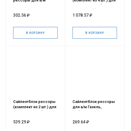
рессоры для а/м
(комплект из 4 шт.) для
HYUNDAI HD65, 72, 78
а/м Газель, Соболь,
ГАЗ 3302, 2217
302.56 ₽
1 078.57 ₽
В КОРЗИНУ
В КОРЗИНУ
Сайлентблок рессоры
Сайлентблок рессоры
(комплект из 2 шт.) для
для а/м Газель,
а/м Газель, Соболь,
Соболь, ГАЗ 3302, 2217 -
ГАЗ 3302, 2217
1 шт.
539.29 ₽
269.64 ₽