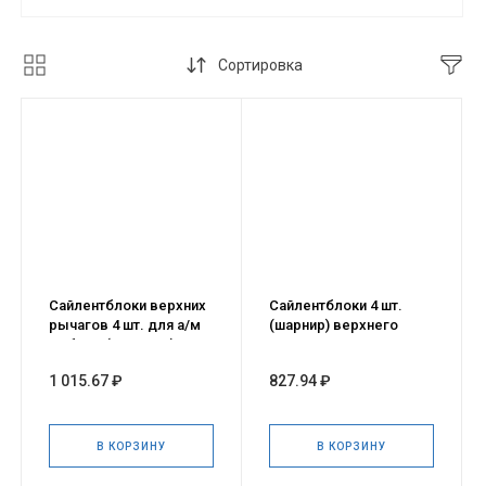
Сортировка
Сайлентблоки верхних
Сайлентблоки 4 шт.
рычагов 4 шт. для а/м
(шарнир) верхнего
Соболь (УралПТБ)
рычага для а/м ГАЗель
NEXT
1 015.67 ₽
827.94 ₽
В КОРЗИНУ
В КОРЗИНУ