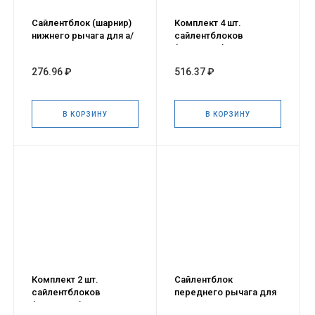
Сайлентблок (шарнир)
Комплект 4 шт.
нижнего рычага для а/
сайлентблоков
м ГАЗель NEXT
(шарниров) рычага
передней подвески
276.96 ₽
516.37 ₽
для а/м LADA Largus,
RENAULT Logan
В КОРЗИНУ
В КОРЗИНУ
Комплект 2 шт.
Сайлентблок
сайлентблоков
переднего рычага для
(шарниров) рычага
а/м LADA Largus,