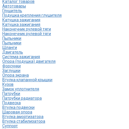
Каталог товаров
Автотовары
Глушитель
Подушка крепления глушителя
Катушка зажигания
Катушка зажигания
Наконечник рулевой тяги
Наконечник рулевой тяги
Пыльники
Пыльники
Шланги
Двигатель
Система зажигания
Опора (подушка) двигателя
Форсунки
Заглушки
Опора экрана
Втулка клапанной крышки
Кузов
Замок уплотнителя
Патрубки
Патрубки радиатора
Подвеска
Втулка подвески
Шаровая опора
Втулка амортизатора
Втулка стабилизатора
Cуппорт