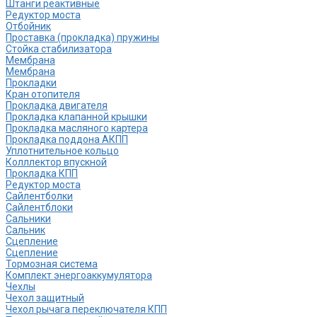
Штанги реактивные
Редуктор моста
Отбойник
Проставка (прокладка) пружины
Стойка стабилизатора
Мембрана
Мембрана
Прокладки
Кран отопителя
Прокладка двигателя
Прокладка клапанной крышки
Прокладка масляного картера
Прокладка поддона АКПП
Уплотнительное кольцо
Колллектор впускной
Прокладка КПП
Редуктор моста
Сайлентболки
Сайлентблоки
Сальники
Сальник
Сцепление
Сцепление
Тормозная система
Комплект энергоаккумулятора
Чехлы
Чехол защитный
Чехол рычага переключателя КПП