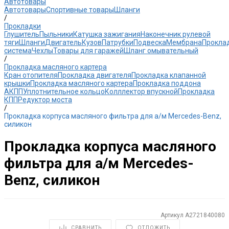
Автотовары
Автотовары
Спортивные товары
Шланги
/
Прокладки
Глушитель
Пыльники
Катушка зажигания
Наконечник рулевой
тяги
Шланги
Двигатель
Кузов
Патрубки
Подвеска
Мембрана
Прокла
система
Чехлы
Товары для гаражей
Шланг омывательный
/
Прокладка масляного картера
Кран отопителя
Прокладка двигателя
Прокладка клапанной
крышки
Прокладка масляного картера
Прокладка поддона
АКПП
Уплотнительное кольцо
Колллектор впускной
Прокладка
КПП
Редуктор моста
/
Прокладка корпуса масляного фильтра для а/м Mercedes-Benz,
силикон
Прокладка корпуса масляного
фильтра для а/м Mercedes-
Benz, силикон
Артикул
A2721840080
СРАВНИТЬ
ОТЛОЖИТЬ