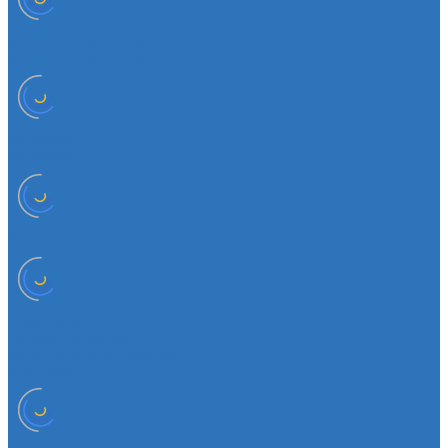
Наконечник рулевой тяги
Наконечник рулевой тяги
Пыльники
Пыльники
Шланги
Двигатель
Система зажигания
Опора (подушка) двигателя
Форсунки