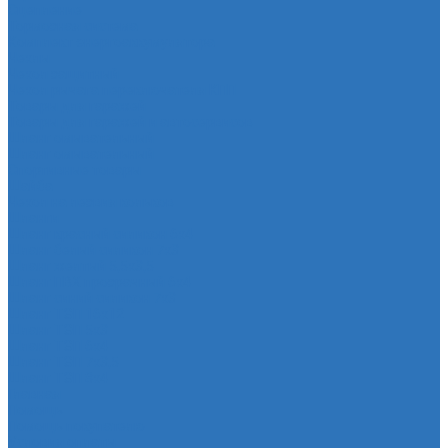
Сцепление
Тормозная система
Комплект энергоаккумулятора
Чехлы
Чехол защитный
Чехол рычага переключателя КПП
Товары для гаражей
Товары для гаражей и автосервисов
Шланг омывательный
Шланг омывательный
Спортивные товары
Шайба
Чехол на лезвия кольков
Шланги
Шланг красный силикон 6х4
Шланг белый силикон 7х3
Шланг желтый 5,5х3,5
Шланг ПВХ прозрачный 6х4
Шланг синий силикон 7х3
Шланг ТЭП 16х12
Шланг ТЭП 5х3
Шланг ТЭП 6х4
Шланг ТЭП 7х3,5
Шланг ТЭП 8х4
Главная
Помощь
Помощь покупателю
Условия оплаты