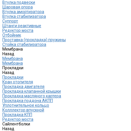
Втулка подвески
Шаровая опора
Втулка амортизатора
Втулка стабилизатора
Cуппорт
Штанги реактивные
Редуктор моста
Отбойник
Проставка (прокладка) пружины
Стойка стабилизатора
Мембрана
Назад
Мембрана
Мембрана
Прокладки
Назад
Прокладки
Кран отопителя
Прокладка двигателя
Прокладка клапанной крышки
Прокладка масляного картера
Прокладка поддона АКПП
Уплотнительное кольцо
Колллектор впускной
Прокладка КПП
Редуктор моста
Сайлентболки
Назад