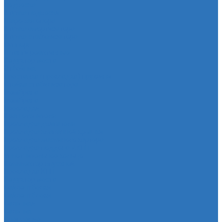
Подвеска
Втулка подвески
Шаровая опора
Втулка амортизатора
Втулка стабилизатора
Cуппорт
Штанги реактивные
Редуктор моста
Отбойник
Проставка (прокладка) пружины
Стойка стабилизатора
Мембрана
Мембрана
Прокладки
Кран отопителя
Прокладка двигателя
Прокладка клапанной крышки
Прокладка масляного картера
Прокладка поддона АКПП
Уплотнительное кольцо
Колллектор впускной
Прокладка КПП
Редуктор моста
Сайлентболки
Сайлентблоки
Сальники
Сальник
Сцепление