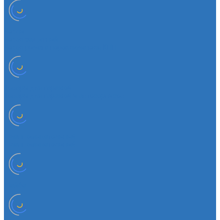
Чехлы
Чехол защитный
Чехол рычага переключателя КПП
Товары для гаражей
Товары для гаражей и автосервисов
Шланг омывательный
Шланг омывательный
Шайба