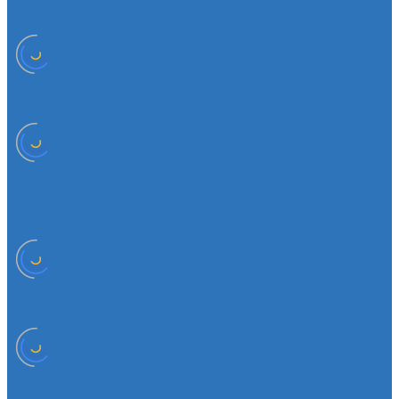
Кузов
Замок уплотнителя
Патрубки
Патрубки радиатора
Подвеска
Втулка подвески
Шаровая опора
Втулка амортизатора
Мембрана
Мембрана
Прокладки