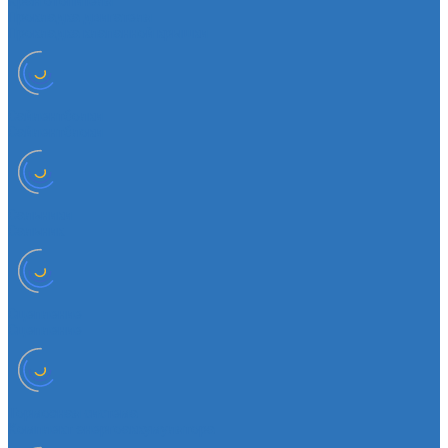
Кран отопителя
Прокладка двигателя
Прокладка клапанной крышки
Сайлентболки
Сайлентблоки
Сальники
Сальник
Сцепление
Сцепление
Тормозная система
Комплект энергоаккумулятора