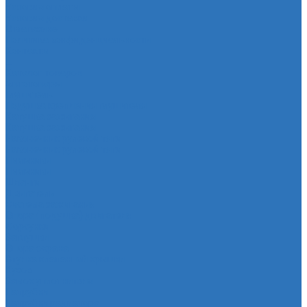
Условия оплаты
Условия доставки
О магазине
Политика конфиденциальности
Контакты
...
Каталог товаров
Автотовары
Глушитель
Подушка крепления глушителя
Катушка зажигания
Катушка зажигания
Наконечник рулевой тяги
Наконечник рулевой тяги
Пыльники
Пыльники
Шланги
Двигатель
Система зажигания
Опора (подушка) двигателя
Форсунки
Заглушки
Опора экрана
Втулка клапанной крышки
Кузов
Замок уплотнителя
Патрубки
Патрубки радиатора