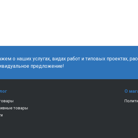
жем о наших услугах, видах работ и типовых проектах, ра
ивидуальное предложение!
лог
О маг
товары
Полити
тивные товары
ги