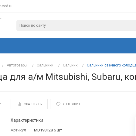
-ved.ru
Е
/
Автотовары
/
Сальники
/
Сальник
/
Сальники свечного колодца д
 для а/м Mitsubishi, Subaru, ко
т
СРАВНИТЬ
ОТЛОЖИТЬ
Характеристики
Артикул
—
MD198128 6 шт