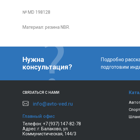
№ MD 198128
Материал: резина NBR.
Нужна
Подробно расска
консультация?
подготовим инд
Ката
СВЯЗАТЬСЯ С НАМИ
Авто
info@avto-ved.ru
Спор
Главный офис
Шлан
Телефон:
+7 (937) 147-82-78
Адрес:
г. Балаково, ул.
Коммунистическая, 144/3