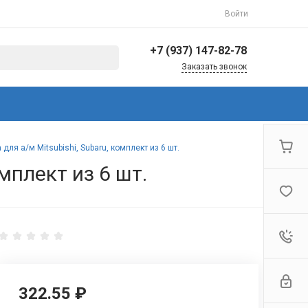
Войти
+7 (937) 147-82-78
Заказать звонок
+7 (937) 147-82-78
г. Балаково, ул.
Коммунистическая,
144/3
Пн-Пт: 8:30-17:00 Cб-Вс:
ля а/м Mitsubishi, Subaru, комплект из 6 шт.
Выходной
мплект из 6 шт.
info@avto-ved.ru
322.55 ₽