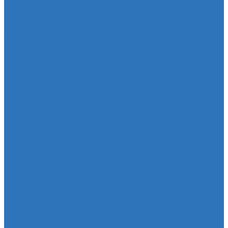
Заглушки
Опора экрана
Втулка клапанной крышки
Кузов
Замок уплотнителя
Патрубки
Патрубки радиатора
Подвеска
Втулка подвески
Шаровая опора
Втулка амортизатора
Втулка стабилизатора
Cуппорт
Штанги реактивные
Редуктор моста
Отбойник
Проставка (прокладка) пружины
Стойка стабилизатора
Мембрана
Мембрана
Прокладки
Кран отопителя
Прокладка двигателя
Прокладка клапанной крышки
Прокладка масляного картера
Прокладка поддона АКПП
Уплотнительное кольцо
Колллектор впускной