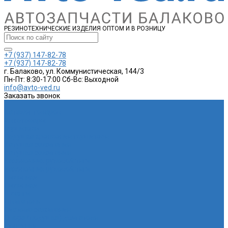
РЕЗИНОТЕХНИЧЕСКИЕ ИЗДЕЛИЯ ОПТОМ И В РОЗНИЦУ
+7 (937) 147-82-78
+7 (937) 147-82-78
г. Балаково, ул. Коммунистическая, 144/3
Пн-Пт: 8:30-17:00 Cб-Вс: Выходной
info@avto-ved.ru
Заказать звонок
...
Каталог товаров
Автотовары
Глушитель
Подушка крепления глушителя
Катушка зажигания
Катушка зажигания
Наконечник рулевой тяги
Наконечник рулевой тяги
Пыльники
Пыльники
Шланги
Двигатель
Система зажигания
Опора (подушка) двигателя
Форсунки