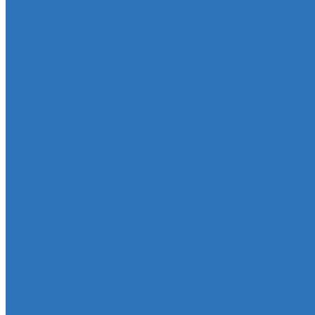
Условия оплаты
Условия доставки
О магазине
Политика конфиденциальности
Контакты
...
Каталог товаров
Автотовары
Глушитель
Подушка крепления глушителя
Катушка зажигания
Катушка зажигания
Наконечник рулевой тяги
Наконечник рулевой тяги
Пыльники
Пыльники
Шланги
Двигатель
Система зажигания
Опора (подушка) двигателя
Форсунки
Заглушки
Опора экрана
Втулка клапанной крышки
Кузов
Замок уплотнителя
Патрубки
Патрубки радиатора