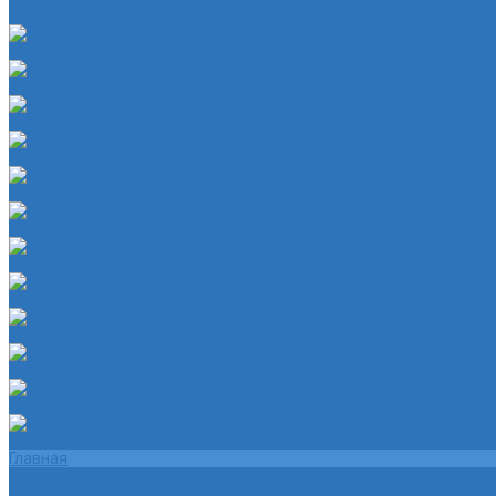
Шланг омывательный
Шайба
Чехол на лезвия кольков
Шланг красный силикон 6х4
Шланг белый силикон 7х3
Шланг желтый 5,5х3,5
Шланг ПВХ прозрачный 6х4
Шланг синий силикон 7х3
Шланг ТЭП 16х12
Шланг ТЭП 5х3
Шланг ТЭП 6х4
Шланг ТЭП 7х3,5
Шланг ТЭП 8х4
Главная
Помощь
Помощь покупателю