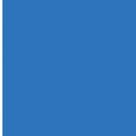
Подвеска
Втулка подвески
Шаровая опора
Втулка амортизатора
Втулка стабилизатора
Cуппорт
Штанги реактивные
Редуктор моста
Отбойник
Проставка (прокладка) пружины
Стойка стабилизатора
Мембрана
Мембрана
Прокладки
Кран отопителя
Прокладка двигателя
Прокладка клапанной крышки
Прокладка масляного картера
Прокладка поддона АКПП
Уплотнительное кольцо
Колллектор впускной
Прокладка КПП
Редуктор моста
Сайлентболки
Сайлентблоки
Сальники
Сальник
Сцепление