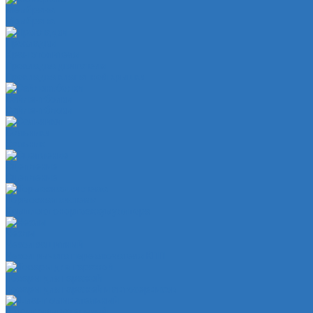
Мембрана
Мембрана
Прокладки
Кран отопителя
Прокладка двигателя
Прокладка клапанной крышки
Сайлентболки
Сайлентблоки
Сальники
Сальник
Сцепление
Сцепление
Тормозная система
Комплект энергоаккумулятора
Чехлы
Чехол защитный
Чехол рычага переключателя КПП
Товары для гаражей
Товары для гаражей и автосервисов
Шланг омывательный