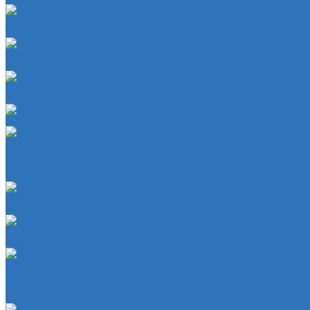
Катушка зажигания
Катушка зажигания
Наконечник рулевой тяги
Наконечник рулевой тяги
Пыльники
Пыльники
Шланги
Двигатель
Система зажигания
Опора (подушка) двигателя
Форсунки
Кузов
Замок уплотнителя
Патрубки
Патрубки радиатора
Подвеска
Втулка подвески
Шаровая опора
Втулка амортизатора